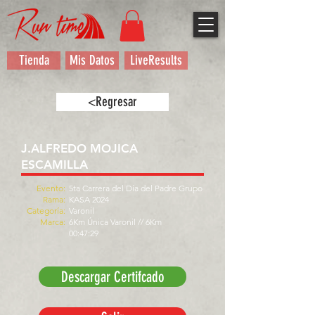
Tienda
Mis Datos
LiveResults
<Regresar
J.ALFREDO MOJICA
ESCAMILLA
Evento:
5ta Carrera del Día del Padre Grupo
Rama:
KASA 2024
Categoría:
Varonil
Marca:
6Km Única Varonil // 6Km
00:47:29
Descargar Certifcado