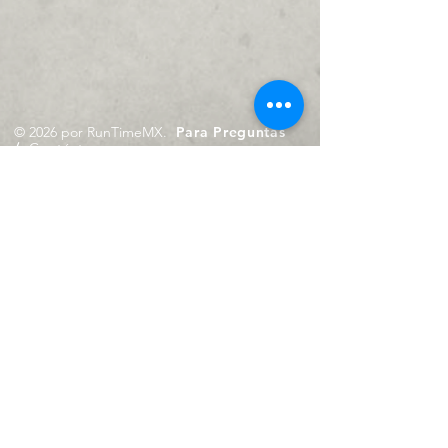
© 2026 por RunTimeMX.
Para Preguntas
/
Contáctanos en
contacto@runtimemx.com
Rio Piaxtla, 21, Real del Moral,
Iztapalapa, CDMX, CP: 09010
De Martes a Domingo
de 10:00 hrs. a 18:00 hrs.
Cel.
23 8275 4172
Cel.
55 4029 0008
contacto@runtimemx.com
Aviso de Privacidad