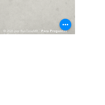
© 2026 por RunTimeMX.
Para Preguntas
/
Contáctanos en
contacto@runtimemx.com
Rio Piaxtla, 21, Real del Moral,
Iztapalapa, CDMX, CP: 09010
De Martes a Domingo
de 10:00 hrs. a 18:00 hrs.
Cel.
23 8275 4172
Cel.
55 4029 0008
contacto@runtimemx.com
Aviso de Privacidad