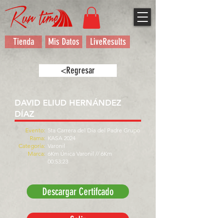
Tienda
Mis Datos
LiveResults
<Regresar
DAVID ELIUD HERNÁNDEZ
DÍAZ
Evento:
5ta Carrera del Día del Padre Grupo
Rama:
KASA 2024
Categoría:
Varonil
Marca:
6Km Única Varonil // 6Km
00:53:23
Descargar Certifcado