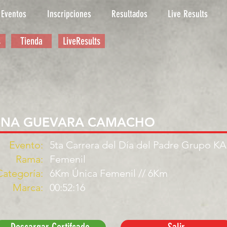
Eventos
Inscripciones
Resultados
Live Results
s
Tienda
LiveResults
ENA GUEVARA CAMACHO
Evento:
5ta Carrera del Día del Padre Grupo K
Rama:
Femenil
Categoría:
6Km Única Femenil // 6Km
Marca:
00:52:16