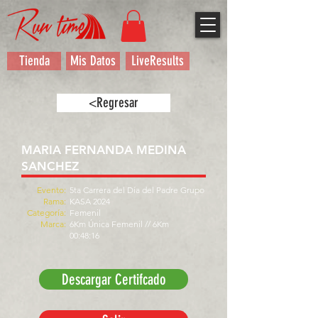
Tienda
Mis Datos
LiveResults
<Regresar
MARIA FERNANDA MEDINA
SANCHEZ
Evento:
5ta Carrera del Día del Padre Grupo
Rama:
KASA 2024
Categoría:
Femenil
Marca:
6Km Única Femenil // 6Km
00:48:16
Descargar Certifcado