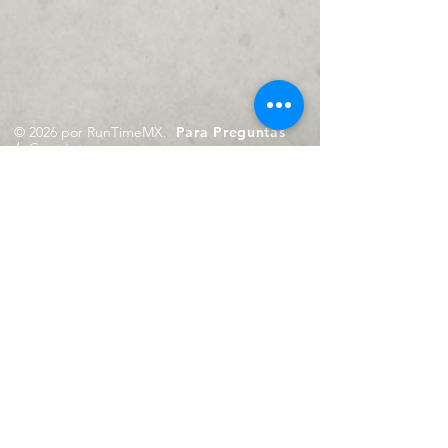
© 2026 por RunTimeMX.
Para Preguntas
/
Contáctanos en
contacto@runtimemx.com
Rio Piaxtla, 21, Real del Moral,
Iztapalapa, CDMX, CP: 09010
De Martes a Domingo
de 10:00 hrs. a 18:00 hrs.
Cel.
23 8275 4172
Cel.
55 4029 0008
contacto@runtimemx.com
Aviso de Privacidad