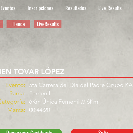
Eventos
Inscripciones
Resultados
Live Results
s
Tienda
LiveResults
MEN TOVAR LÓPEZ
Evento:
5ta Carrera del Día del Padre Grupo K
Rama:
Femenil
Categoría:
6Km Única Femenil // 6Km
Marca:
00:44:20