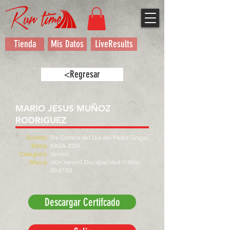
Tienda
Mis Datos
LiveResults
<Regresar
MARIO JESUS MUÑOZ
RODRIGUEZ
Evento:
5ta Carrera del Día del Padre Grupo
Rama:
KASA 2024
Categoría:
Varonil
Marca:
6Km Varonil Discapacidad // 6Km
00:47:53
Descargar Certifcado