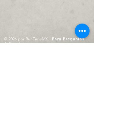
© 2026 por RunTimeMX.
Para Preguntas
/
Contáctanos en
contacto@runtimemx.com
Rio Piaxtla, 21, Real del Moral,
Iztapalapa, CDMX, CP: 09010
De Martes a Domingo
de 10:00 hrs. a 18:00 hrs.
Cel.
23 8275 4172
Cel.
55 4029 0008
contacto@runtimemx.com
Aviso de Privacidad