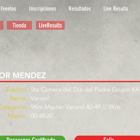
Eventos
Inscripciones
Resultados
Live Results
s
Tienda
LiveResults
OR MENDEZ
Evento:
5ta Carrera del Día del Padre Grupo K
Rama:
Varonil
Categoría:
9Km Master Varonil 40-49 // 9Km
Marca:
00:48:20