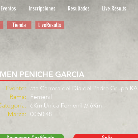
Eventos
Inscripciones
Resultados
Live Results
s
Tienda
LiveResults
RMEN PENICHE GARCIA
Evento:
5ta Carrera del Día del Padre Grupo K
Rama:
Femenil
Categoría:
6Km Única Femenil // 6Km
Marca:
00:50:48