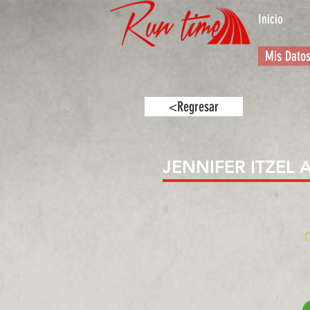
Inicio
Mis Dato
<Regresar
JENNIFER ITZEL