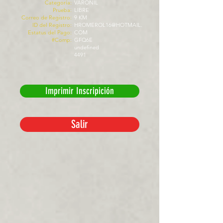
Categoría:
VARONIL
Prueba:
LIBRE
Correo de Registro:
9 KM
ID del Registro:
HROMEROL16@HOTMAIL.
Estatus del Pago:
COM
#Comp:
GFQ6E
undefined
4491
Imprimir Inscripición
Salir