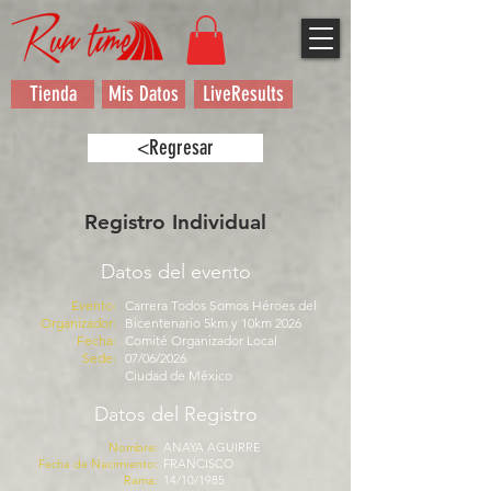
Tienda
Mis Datos
LiveResults
<Regresar
Registro Individual
Datos del evento
Evento:
Carrera Todos Somos Héroes del
Organizador:
Bicentenario 5km y 10km 2026
Fecha:
Comité Organizador Local
Sede:
07/06/2026
Ciudad de México
Datos del Registro
Nombre:
ANAYA AGUIRRE
Fecha de Nacimiento:
FRANCISCO
Rama:
14/10/1985