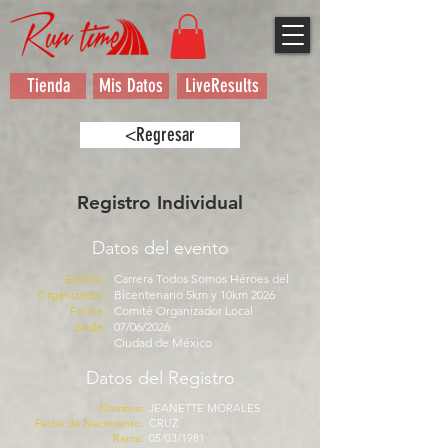
Tienda
Mis Datos
LiveResults
<Regresar
Registro Individual
Datos del evento
Evento:
Carrera Todos Somos Héroes del
Organizador:
Bicentenario 5km y 10km 2026
Fecha:
Comité Organizador Local
Sede:
07/06/2026
Ciudad de México
Datos del Registro
Nombre:
JEANETTE MORALES
Fecha de Nacimiento:
CRUZ
Rama:
05/03/1981