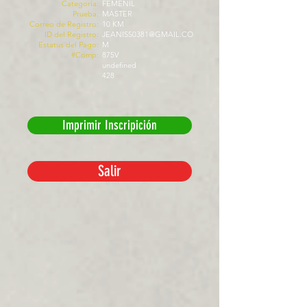
Categoría:
FEMENIL
Prueba:
MASTER
Correo de Registro:
10 KM
ID del Registro:
JEANISS0381@GMAIL.CO
Estatus del Pago:
M
#Comp:
875V
undefined
428
Imprimir Inscripición
Salir