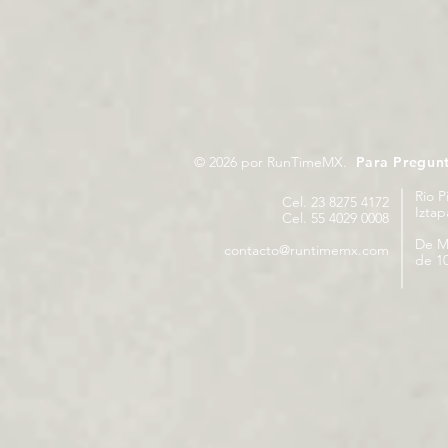
© 2026 por RunTimeMX.
Para Pregun
Rio P
Cel. 23 8275 4172
Izta
Cel. 55 4029 0008
De M
contacto@runtimemx.com
de 10