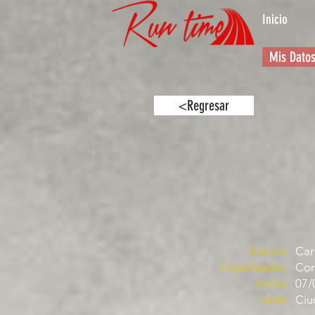
Inicio
Mis Dato
<Regresar
Evento:
Car
Organizador:
Com
Fecha:
07/
Sede:
Ciu