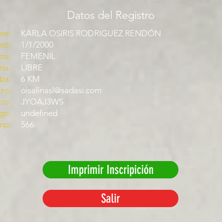
Datos del Registro
re:
KARLA OSIRIS RODRIGUEZ RENDÓN
to:
1/1/2000
ma:
FEMENIL
ía:
LIBRE
ba:
6 KM
ro:
oisalinasl@sadasi.com
tro:
JYOAJ3WS
go:
undefined
mp:
566
Imprimir Inscripición
Salir