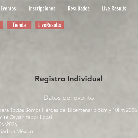
Eventos
Inscripciones
Resultados
Live Results
s
Tienda
LiveResults
Registro Individual
Datos del evento
rera Todos Somos Héroes del Bicentenario 5km y 10km 2026
ité Organizador Local
06/2026
dad de México