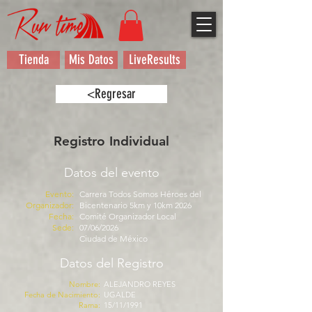
Tienda
Mis Datos
LiveResults
<Regresar
Registro Individual
Datos del evento
Evento:
Carrera Todos Somos Héroes del
Organizador:
Bicentenario 5km y 10km 2026
Fecha:
Comité Organizador Local
Sede:
07/06/2026
Ciudad de México
Datos del Registro
Nombre:
ALEJANDRO REYES
Fecha de Nacimiento:
UGALDE
Rama:
15/11/1991