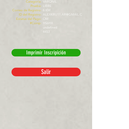
Categoría:
VARONIL
Prueba:
LIBRE
Correo de Registro:
6 KM
ID del Registro:
ALEXKRU11.AR@GMAIL.C
Estatus del Pago:
OM
#Comp:
HS6HX
undefined
4453
Imprimir Inscripición
Salir