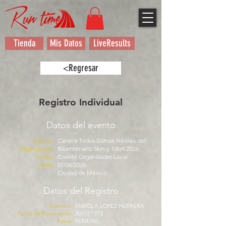
Tienda
Mis Datos
LiveResults
<Regresar
Registro Individual
Datos del evento
Evento:
Carrera Todos Somos Héroes del
Organizador:
Bicentenario 5km y 10km 2026
Fecha:
Comité Organizador Local
Sede:
07/06/2026
Ciudad de México
Datos del Registro
Nombre:
FABIOLA LOPEZ HERRERA
Fecha de Nacimiento:
30/03/1975
Rama:
FEMENIL