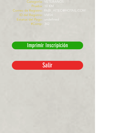
Categoría:
VETERANOS
Prueba:
10 KM
Correo de Registro:
FABI_HITEC@HOTAIL.COM
ID del Registro:
VM54
Estatus del Pago:
undefined
#Comp:
342
Imprimir Inscripición
Salir