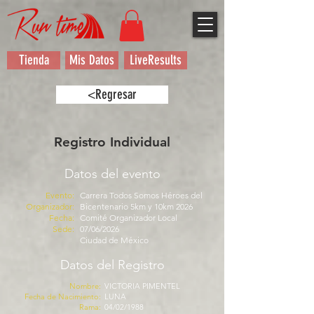
Tienda
Mis Datos
LiveResults
<Regresar
Registro Individual
Datos del evento
Evento:
Carrera Todos Somos Héroes del
Organizador:
Bicentenario 5km y 10km 2026
Fecha:
Comité Organizador Local
Sede:
07/06/2026
Ciudad de México
Datos del Registro
Nombre:
VICTORIA PIMENTEL
Fecha de Nacimiento:
LUNA
Rama:
04/02/1988