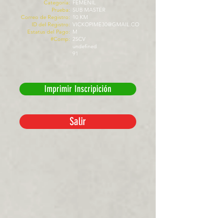
Categoría:
FEMENIL
Prueba:
SUB MASTER
Correo de Registro:
10 KM
ID del Registro:
VICKOPIME30@GMAIL.CO
Estatus del Pago:
M
#Comp:
2SCV
undefined
91
Imprimir Inscripición
Salir