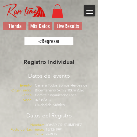
Tienda
Mis Datos
LiveResults
<Regresar
Registro Individual
Datos del evento
Evento:
Carrera Todos Somos Héroes del
Organizador:
Bicentenario 5km y 10km 2026
Fecha:
Comité Organizador Local
Sede:
07/06/2026
Ciudad de México
Datos del Registro
Nombre:
JOHAR CRUZ JIMÉNEZ
Fecha de Nacimiento:
13/12/1994
Rama:
VARONIL