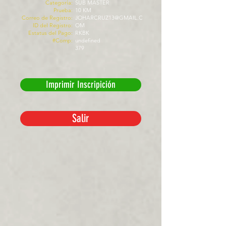
Categoría:
SUB MASTER
Prueba:
10 KM
Correo de Registro:
JOHARCRUZ13@GMAIL.C
ID del Registro:
OM
Estatus del Pago:
RKBK
#Comp:
undefined
379
Imprimir Inscripición
Salir