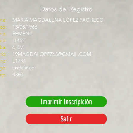
Datos del Registro
re:
MARIA MAGDALENA LOPEZ PACHECO
to:
13/08/1966
ma:
FEMENIL
ía:
LIBRE
ba:
6 KM
ro:
19MAGDALOPEZ66@GMAIL.COM
tro:
L17K1
go:
undefined
mp:
4380
Imprimir Inscripición
Salir