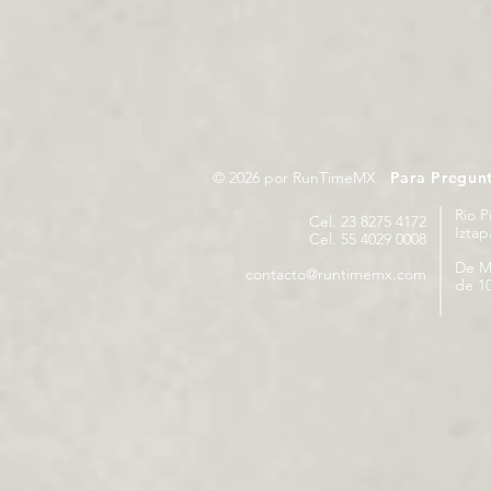
© 2026 por RunTimeMX.
Para Pregun
Rio P
Cel. 23 8275 4172
Izta
Cel. 55 4029 0008
De M
contacto@runtimemx.com
de 10