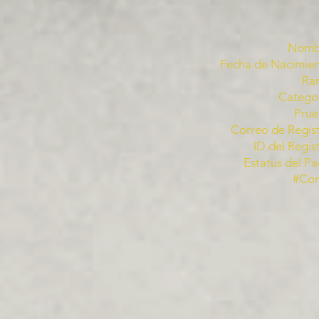
Nomb
Fecha de Nacimien
Ra
Categor
Prue
Correo de Regist
ID del Regis
Estatus del Pa
#Co