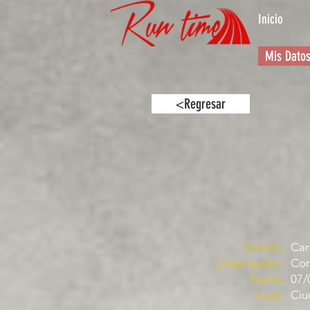
Inicio
Mis Dato
<Regresar
Evento:
Car
Organizador:
Com
Fecha:
07/
Sede:
Ciu