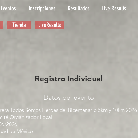
Eventos
Inscripciones
Resultados
Live Results
s
Tienda
LiveResults
Registro Individual
Datos del evento
rera Todos Somos Héroes del Bicentenario 5km y 10km 2026
ité Organizador Local
06/2026
dad de México