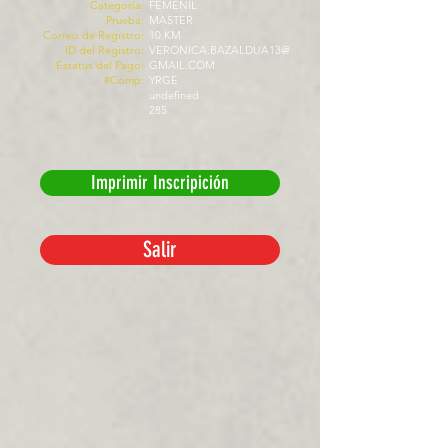
Categoría:
FEMENIL
Prueba:
MASTER
Correo de Registro:
10 KM
ID del Registro:
VERONICA.BAZALDUA13@
Estatus del Pago:
GMAIL.COM
#Comp:
YRGE
undefined
285
Imprimir Inscripición
Salir