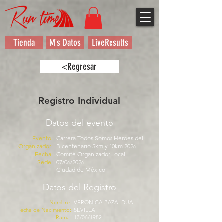
Tienda
Mis Datos
LiveResults
<Regresar
Registro Individual
Datos del evento
Evento:
Carrera Todos Somos Héroes del
Organizador:
Bicentenario 5km y 10km 2026
Fecha:
Comité Organizador Local
Sede:
07/06/2026
Ciudad de México
Datos del Registro
Nombre:
VERONICA BAZALDUA
Fecha de Nacimiento:
SEVILLA
Rama:
13/06/1982