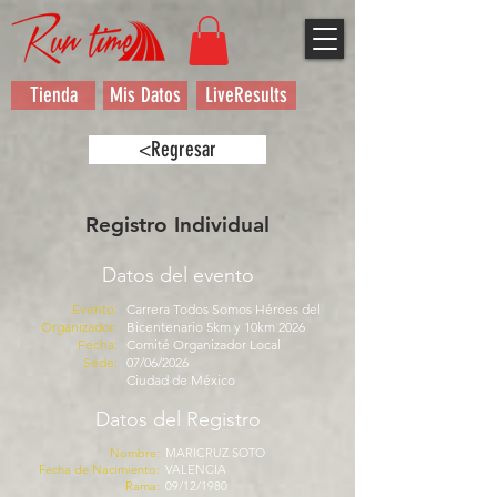
Tienda
Mis Datos
LiveResults
<Regresar
Registro Individual
Datos del evento
Evento:
Carrera Todos Somos Héroes del
Organizador:
Bicentenario 5km y 10km 2026
Fecha:
Comité Organizador Local
Sede:
07/06/2026
Ciudad de México
Datos del Registro
Nombre:
MARICRUZ SOTO
Fecha de Nacimiento:
VALENCIA
Rama:
09/12/1980