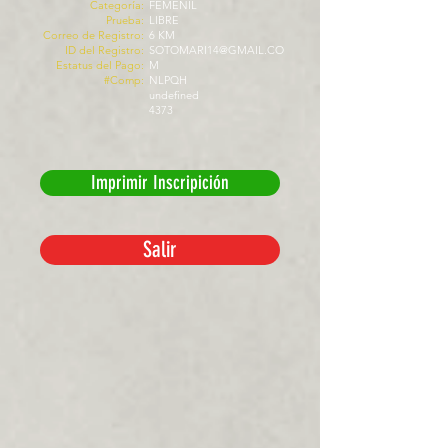
Categoría:
FEMENIL
Prueba:
LIBRE
Correo de Registro:
6 KM
ID del Registro:
SOTOMARI14@GMAIL.CO
Estatus del Pago:
M
#Comp:
NLPQH
undefined
4373
Imprimir Inscripición
Salir