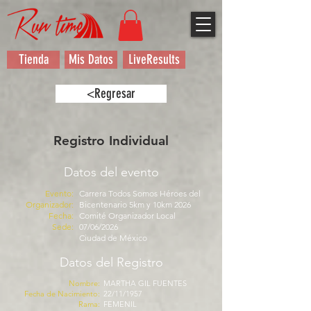
Tienda
Mis Datos
LiveResults
<Regresar
Registro Individual
Datos del evento
Evento:
Carrera Todos Somos Héroes del
Organizador:
Bicentenario 5km y 10km 2026
Fecha:
Comité Organizador Local
Sede:
07/06/2026
Ciudad de México
Datos del Registro
Nombre:
MARTHA GIL FUENTES
Fecha de Nacimiento:
22/11/1957
Rama:
FEMENIL