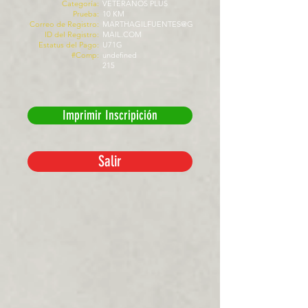
Categoría:
VETERANOS PLUS
Prueba:
10 KM
Correo de Registro:
MARTHAGILFUENTES@G
ID del Registro:
MAIL.COM
Estatus del Pago:
U71G
#Comp:
undefined
215
Imprimir Inscripición
Salir