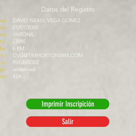
Datos del Registro
re:
DAVID ISRAEL VEGA GOMEZ
to:
01/01/2000
ma:
VARONIL
ía:
LIBRE
ba:
6 KM
ro:
DVG@TIMHORTONSMX.COM
tro:
RVGNSO0Z
go:
undefined
mp:
424
Imprimir Inscripición
Salir