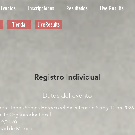
Eventos
Inscripciones
Resultados
Live Results
s
Tienda
LiveResults
Registro Individual
Datos del evento
rera Todos Somos Héroes del Bicentenario 5km y 10km 2026
ité Organizador Local
06/2026
dad de México