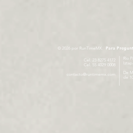
© 2026 por RunTimeMX.
Para Pregun
Rio P
Cel. 23 8275 4172
Izta
Cel. 55 4029 0008
De M
contacto@runtimemx.com
de 10