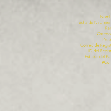
Nomb
Fecha de Nacimien
Ra
Categor
Prue
Correo de Regist
ID del Regis
Estatus del Pa
#Co