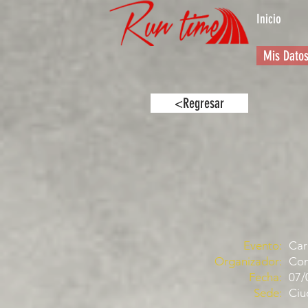
Inicio
Mis Dato
<Regresar
Evento:
Car
Organizador:
Com
Fecha:
07/
Sede:
Ciu