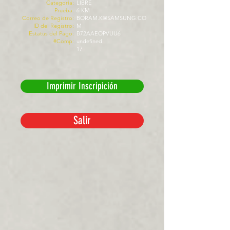
Categoría:
LIBRE
Prueba:
6 KM
Correo de Registro:
BORAM.K@SAMSUNG.CO
ID del Registro:
M
Estatus del Pago:
B72AAEOPVUU6
#Comp:
undefined
17
Imprimir Inscripición
Salir