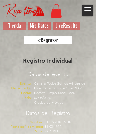
Tienda
Mis Datos
LiveResults
<Regresar
Registro Individual
Datos del evento
Evento:
Carrera Todos Somos Héroes del
Organizador:
Bicentenario 5km y 10km 2026
Fecha:
Comité Organizador Local
Sede:
07/06/2026
Ciudad de México
Datos del Registro
Nombre:
CHUNYOUP SHIN .
Fecha de Nacimiento:
31/03/1979
Rama:
VARONIL