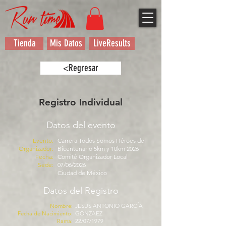
Tienda
Mis Datos
LiveResults
<Regresar
Registro Individual
Datos del evento
Evento:
Carrera Todos Somos Héroes del
Organizador:
Bicentenario 5km y 10km 2026
Fecha:
Comité Organizador Local
Sede:
07/06/2026
Ciudad de México
Datos del Registro
Nombre:
JESUS ANTONIO GARCÍA
Fecha de Nacimiento:
GONZAEZ
Rama:
22/07/1979