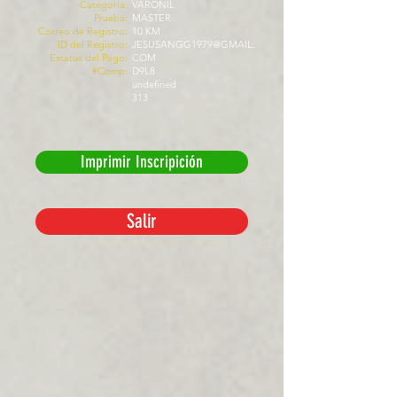
Categoría:
VARONIL
Prueba:
MASTER
Correo de Registro:
10 KM
ID del Registro:
JESUSANGG1979@GMAIL.
Estatus del Pago:
COM
#Comp:
D9L8
undefined
313
Imprimir Inscripición
Salir