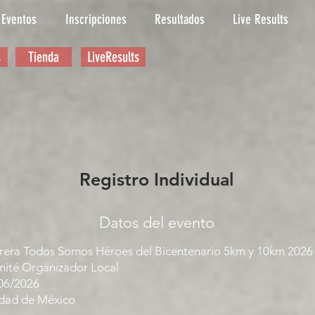
Eventos
Inscripciones
Resultados
Live Results
s
Tienda
LiveResults
Registro Individual
Datos del evento
rera Todos Somos Héroes del Bicentenario 5km y 10km 2026
ité Organizador Local
06/2026
dad de México