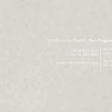
© 2026 por RunTimeMX.
Para Pregun
Rio P
Cel. 23 8275 4172
Izta
Cel. 55 4029 0008
De M
contacto@runtimemx.com
de 10