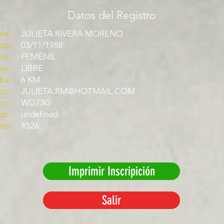
Datos del Registro
re:
JULIETA RIVERA MORENO
to:
03/11/1988
ma:
FEMENIL
ía:
LIBRE
ba:
6 KM
ro:
JULIETA.RM@HOTMAIL.COM
tro:
WD73G
go:
undefined
mp:
4526
Imprimir Inscripición
Salir