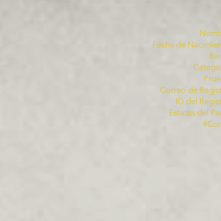
Nomb
Fecha de Nacimien
Ra
Categor
Prue
Correo de Regist
ID del Regis
Estatus del Pa
#Co