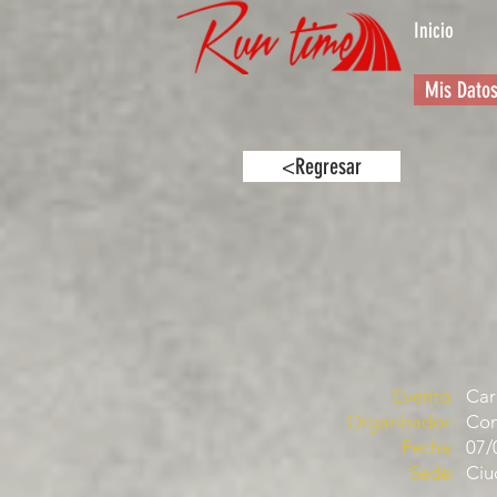
Inicio
Mis Dato
<Regresar
Evento:
Car
Organizador:
Com
Fecha:
07/
Sede:
Ciu