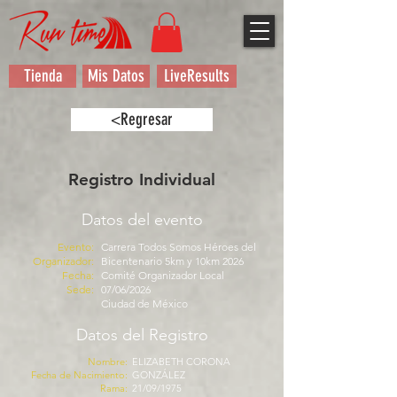
Tienda
Mis Datos
LiveResults
<Regresar
Registro Individual
Datos del evento
Evento:
Carrera Todos Somos Héroes del
Organizador:
Bicentenario 5km y 10km 2026
Fecha:
Comité Organizador Local
Sede:
07/06/2026
Ciudad de México
Datos del Registro
Nombre:
ELIZABETH CORONA
Fecha de Nacimiento:
GONZÁLEZ
Rama:
21/09/1975