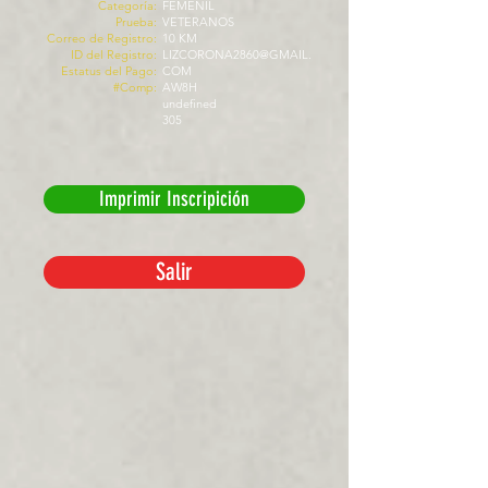
Categoría:
FEMENIL
Prueba:
VETERANOS
Correo de Registro:
10 KM
ID del Registro:
LIZCORONA2860@GMAIL.
Estatus del Pago:
COM
#Comp:
AW8H
undefined
305
Imprimir Inscripición
Salir