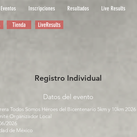
Eventos
Inscripciones
Resultados
Live Results
s
Tienda
LiveResults
Registro Individual
Datos del evento
rera Todos Somos Héroes del Bicentenario 5km y 10km 2026
ité Organizador Local
06/2026
dad de México