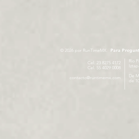
© 2026 por RunTimeMX.
Para Pregun
Rio P
Cel. 23 8275 4172
Izta
Cel. 55 4029 0008
De M
contacto@runtimemx.com
de 10