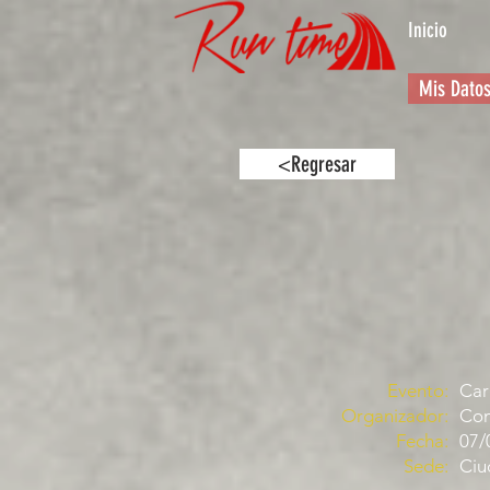
Inicio
Mis Dato
<Regresar
Evento:
Car
Organizador:
Com
Fecha:
07/
Sede:
Ciu