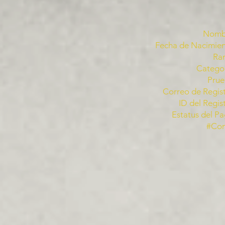
Nomb
Fecha de Nacimien
Ra
Categor
Prue
Correo de Regist
ID del Regis
Estatus del Pa
#Co