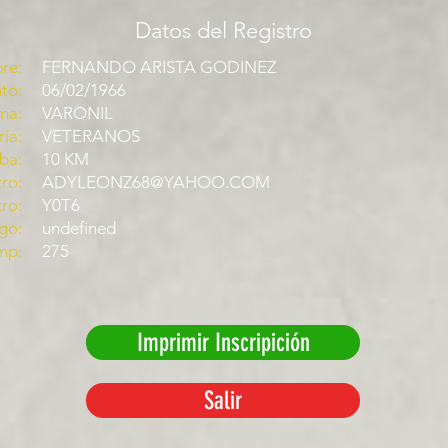
Datos del Registro
re:
FERNANDO ARISTA GODINEZ
to:
06/02/1966
ma:
VARONIL
ía:
VETERANOS
ba:
10 KM
ro:
ADYLEONZ68@YAHOO.COM
tro:
Y0T6
go:
undefined
mp:
275
Imprimir Inscripición
Salir