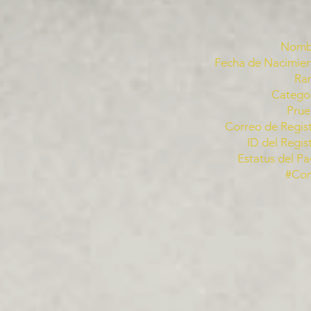
Nomb
Fecha de Nacimien
Ra
Categor
Prue
Correo de Regist
ID del Regis
Estatus del Pa
#Co