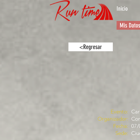
Inicio
Mis Dato
<Regresar
Evento:
Car
Organizador:
Com
Fecha:
07/
Sede:
Ciu