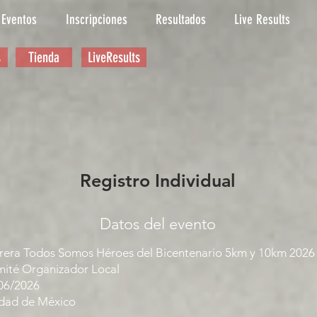
Eventos
Inscripciones
Resultados
Live Results
s
Tienda
LiveResults
Registro Individual
Datos del evento
rera Todos Somos Héroes del Bicentenario 5km y 10km 2026
ité Organizador Local
06/2026
dad de México