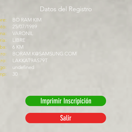
Datos del Registro
re:
BO RAM KIM
to:
25/07/1989
ma:
VARONIL
ía:
LIBRE
ba:
6 KM
ro:
BORAM.K@SAMSUNG.COM
tro:
LAKKAT9AS79T
go:
undefined
mp:
30
Imprimir Inscripición
Salir