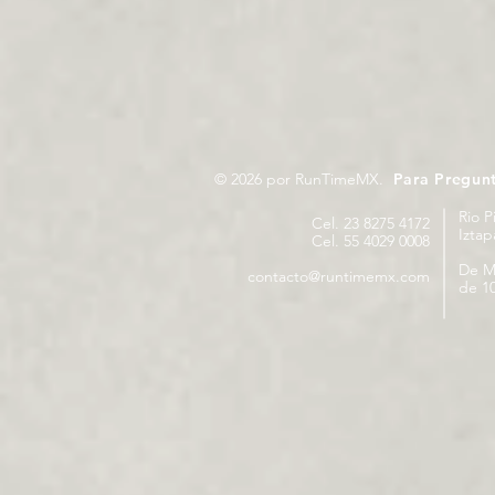
© 2026 por RunTimeMX.
Para Pregun
Rio P
Cel. 23 8275 4172
Izta
Cel. 55 4029 0008
De M
contacto@runtimemx.com
de 10