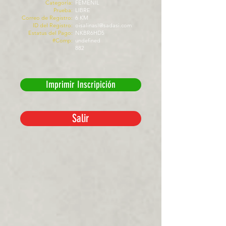
Categoría:
FEMENIL
Prueba:
LIBRE
Correo de Registro:
6 KM
ID del Registro:
oisalinasl@sadasi.com
Estatus del Pago:
NKBR6HD5
#Comp:
undefined
882
Imprimir Inscripición
Salir