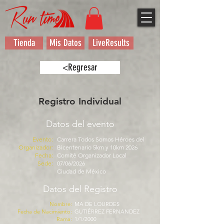
Tienda
Mis Datos
LiveResults
<Regresar
Registro Individual
Datos del evento
Evento:
Carrera Todos Somos Héroes del
Organizador:
Bicentenario 5km y 10km 2026
Fecha:
Comité Organizador Local
Sede:
07/06/2026
Ciudad de México
Datos del Registro
Nombre:
MA DE LOURDES
Fecha de Nacimiento:
GUTIÉRREZ FERNANDEZ
Rama:
1/1/2000