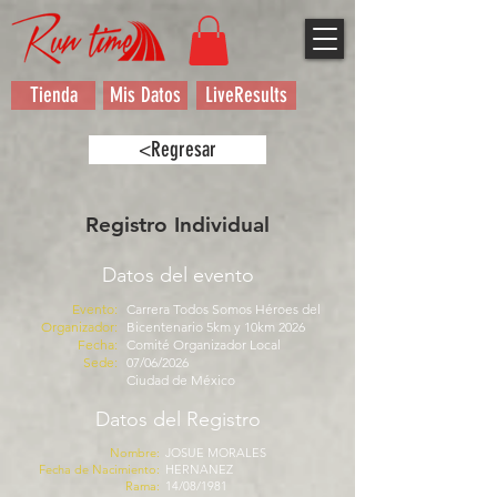
Tienda
Mis Datos
LiveResults
<Regresar
Registro Individual
Datos del evento
Evento:
Carrera Todos Somos Héroes del
Organizador:
Bicentenario 5km y 10km 2026
Fecha:
Comité Organizador Local
Sede:
07/06/2026
Ciudad de México
Datos del Registro
Nombre:
JOSUE MORALES
Fecha de Nacimiento:
HERNANEZ
Rama:
14/08/1981