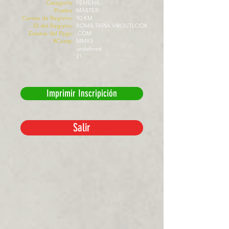
Categoría:
FEMENIL
Prueba:
MASTER
Correo de Registro:
10 KM
ID del Registro:
ROMA.TAPIA.V@OUTLOOK
Estatus del Pago:
.COM
#Comp:
MMX3
undefined
21
Imprimir Inscripición
Salir