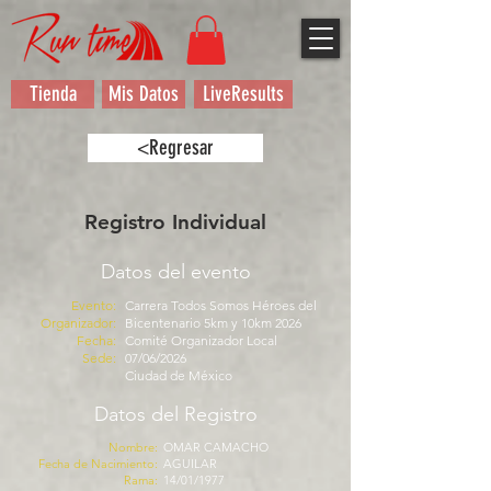
Tienda
Mis Datos
LiveResults
<Regresar
Registro Individual
Datos del evento
Evento:
Carrera Todos Somos Héroes del
Organizador:
Bicentenario 5km y 10km 2026
Fecha:
Comité Organizador Local
Sede:
07/06/2026
Ciudad de México
Datos del Registro
Nombre:
OMAR CAMACHO
Fecha de Nacimiento:
AGUILAR
Rama:
14/01/1977