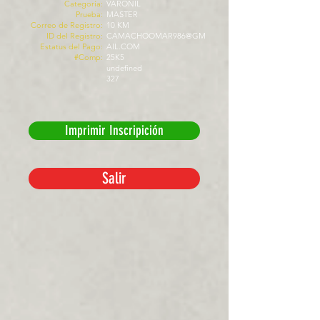
Categoría:
VARONIL
Prueba:
MASTER
Correo de Registro:
10 KM
ID del Registro:
CAMACHOOMAR986@GM
Estatus del Pago:
AIL.COM
#Comp:
25K5
undefined
327
Imprimir Inscripición
Salir