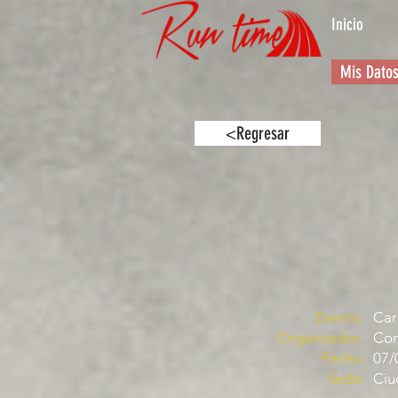
Inicio
Mis Dato
<Regresar
Evento:
Car
Organizador:
Com
Fecha:
07/
Sede:
Ciu