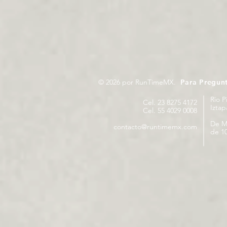
© 2026 por RunTimeMX.
Para Pregun
Rio P
Cel. 23 8275 4172
Izta
Cel. 55 4029 0008
De M
contacto@runtimemx.com
de 10