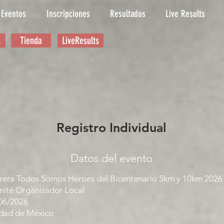
Eventos
Inscripciones
Resultados
Live Results
s
Tienda
LiveResults
Registro Individual
Datos del evento
rera Todos Somos Héroes del Bicentenario 5km y 10km 2026
ité Organizador Local
06/2026
dad de México