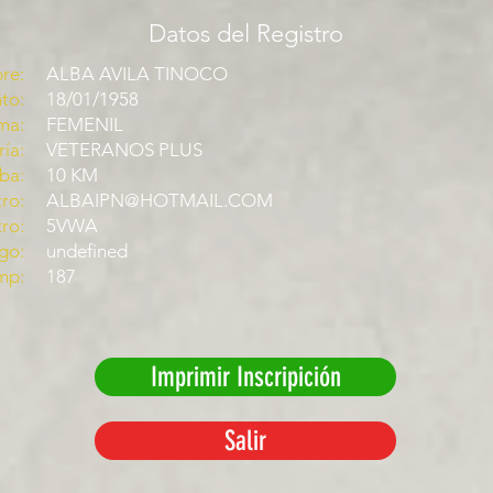
Datos del Registro
re:
ALBA AVILA TINOCO
to:
18/01/1958
ma:
FEMENIL
ía:
VETERANOS PLUS
ba:
10 KM
ro:
ALBAIPN@HOTMAIL.COM
tro:
5VWA
go:
undefined
mp:
187
Imprimir Inscripición
Salir