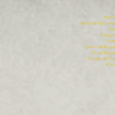
Nomb
Fecha de Nacimien
Ra
Categor
Prue
Correo de Regist
ID del Regis
Estatus del Pa
#Co