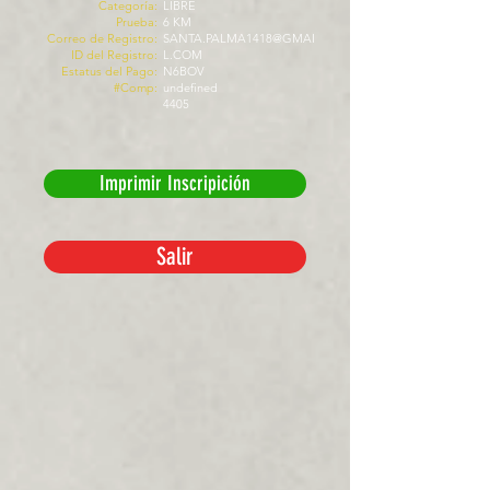
Categoría:
LIBRE
Prueba:
6 KM
Correo de Registro:
SANTA.PALMA1418@GMAI
ID del Registro:
L.COM
Estatus del Pago:
N6BOV
#Comp:
undefined
4405
Imprimir Inscripición
Salir