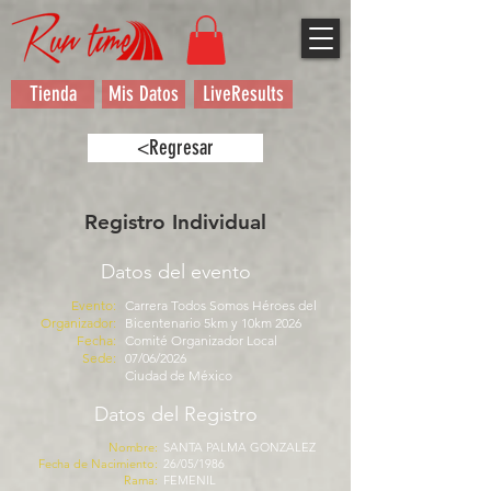
Tienda
Mis Datos
LiveResults
<Regresar
Registro Individual
Datos del evento
Evento:
Carrera Todos Somos Héroes del
Organizador:
Bicentenario 5km y 10km 2026
Fecha:
Comité Organizador Local
Sede:
07/06/2026
Ciudad de México
Datos del Registro
Nombre:
SANTA PALMA GONZALEZ
Fecha de Nacimiento:
26/05/1986
Rama:
FEMENIL