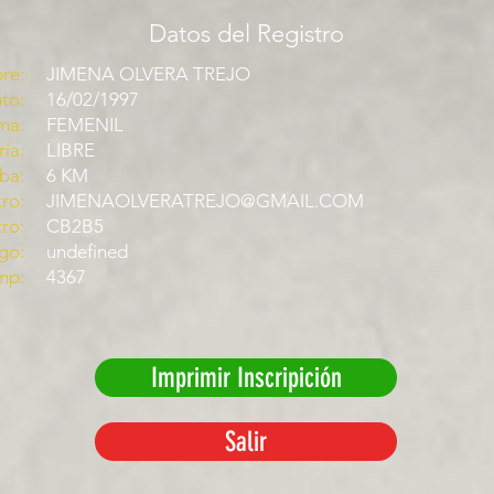
Datos del Registro
re:
JIMENA OLVERA TREJO
to:
16/02/1997
ma:
FEMENIL
ía:
LIBRE
ba:
6 KM
ro:
JIMENAOLVERATREJO@GMAIL.COM
tro:
CB2B5
go:
undefined
mp:
4367
Imprimir Inscripición
Salir