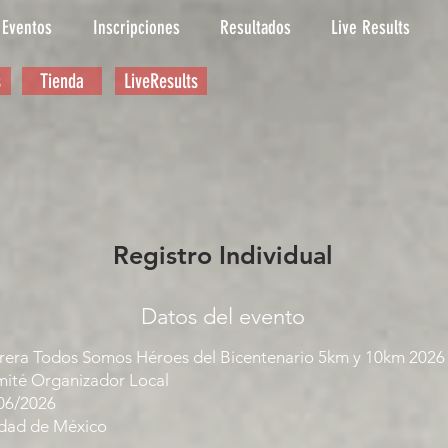
Eventos
Inscripciones
Resultados
Live Results
s
Tienda
LiveResults
Registro Individual
Datos del evento
rera Todos Somos Héroes del Bicentenario 5km y 10km 2026
ité Organizador Local
06/2026
dad de México