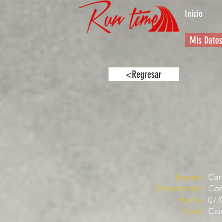
Inicio
Mis Dato
<Regresar
Evento:
Car
Organizador:
Com
Fecha:
07/
Sede:
Ciu