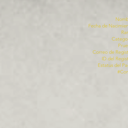
Nomb
Fecha de Nacimien
Ra
Categor
Prue
Correo de Regist
ID del Regis
Estatus del Pa
#Co