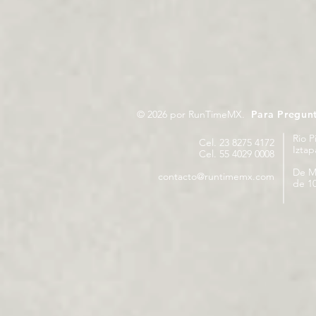
© 2026 por RunTimeMX.
Para Pregun
Rio P
Cel. 23 8275 4172
Izta
Cel. 55 4029 0008
De M
contacto@runtimemx.com
de 10