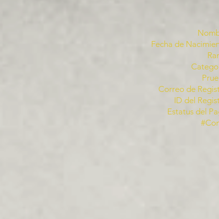
Nomb
Fecha de Nacimien
Ra
Categor
Prue
Correo de Regist
ID del Regis
Estatus del Pa
#Co