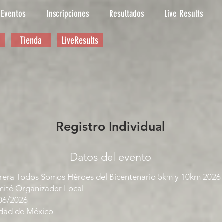
Eventos
Inscripciones
Resultados
Live Results
s
Tienda
LiveResults
Registro Individual
Datos del evento
rera Todos Somos Héroes del Bicentenario 5km y 10km 2026
ité Organizador Local
06/2026
dad de México