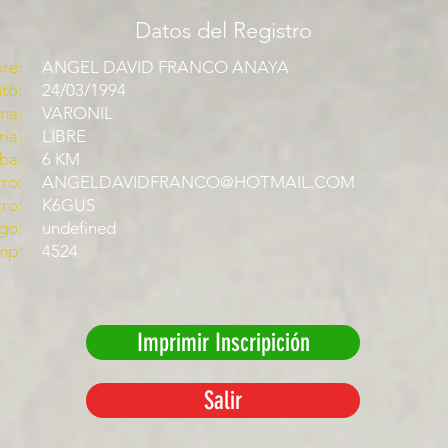
Datos del Registro
re:
ANGEL DAVID FRANCO ANAYA
to:
24/03/1994
ma:
VARONIL
ía:
LIBRE
ba:
6 KM
ro:
ANGELDAVIDFRANCO@HOTMAIL.COM
tro:
K6GUS
go:
undefined
mp:
4524
Imprimir Inscripición
Salir