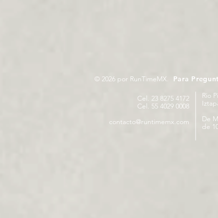
© 2026 por RunTimeMX.
Para Pregun
Rio P
Cel. 23 8275 4172
Izta
Cel. 55 4029 0008
De M
contacto@runtimemx.com
de 10