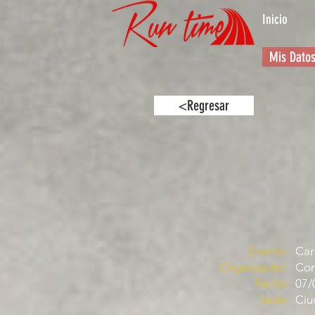
Inicio
Mis Dato
<Regresar
Evento:
Car
Organizador:
Com
Fecha:
07/
Sede:
Ciu