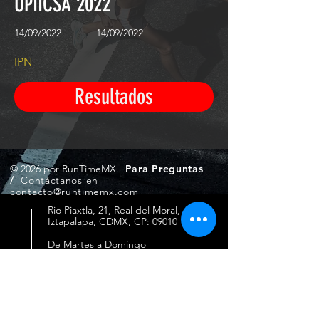
UPIICSA 2022
14/09/2022
14/09/2022
IPN
Resultados
© 2026 por RunTimeMX.
Para Preguntas
/
Contáctanos en
contacto@runtimemx.com
Rio Piaxtla, 21, Real del Moral,
Iztapalapa, CDMX, CP: 09010
De Martes a Domingo
de 10:00 hrs. a 18:00 hrs.
Cel.
23 8275 4172
Cel.
55 4029 0008