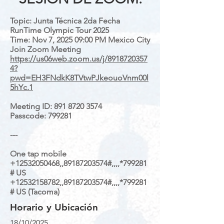
Topic: Junta Técnica 2da Fecha
RunTime Olympic Tour 2025
Time: Nov 7, 2025 09:00 PM Mexico City
Join Zoom Meeting
https://us06web.zoom.us/j/8918720357
4?
pwd=EH3FNdkK8TVtwPJkeouoVnm00l
5hYc.1
Meeting ID:
891 8720 3574
Passcode: 799281
---
One tap mobile
+12532050468
,,
89187203574
#,,,,*799281
# US
+12532158782
,,
89187203574
#,,,,*799281
# US (Tacoma)
Horario y Ubicación
18/10/2025