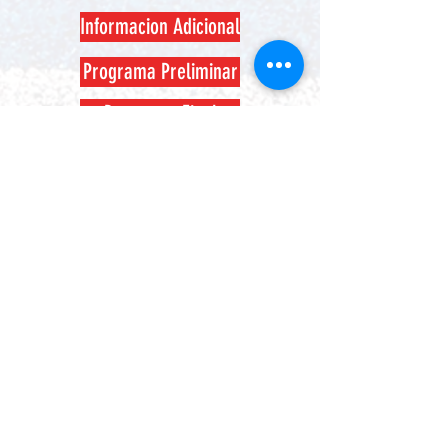
Informacion Adicional
Programa Preliminar
Programa Final
Registro
Debes inscribirte dando click en el
enlace "INSCRIPCIÓN"
INSCRIPCIÓN
Compartir este evento
Compartir
© 2026 por RunTimeMX.
Para Preguntas