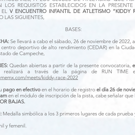
 LOS REQUISITOS ESTABLECIDOS EN LA PRESENTE
N EL
V ENCUENTRO INFANTIL DE ATLETISMO “KIDDY 
O LAS SIGUIENTES,
BASES:
CHA:
Se llevará a cabo el sábado, 26 de noviembre de 2022, a 
 centro deportivo de alto rendimiento (CEDAR) en la Ciuda
stado de Campeche,
NES:
Quedan abiertas a partir de la presente convocatoria,
e
realizará a través de la página de RUN TIME en 
timemx.com/meets/kiddy-race-2022
su
pago en efectivo
en el horario de registro
el día 26 de novi
0am
en el módulo de inscripción de la pista, cabe señalar que
OR BAJAS.
:
Medalla simbólica a los 3 primeros lugares de cada prueba 
il y femenil.