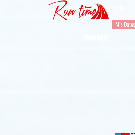
Inicio
Mis Dato
<Regresar