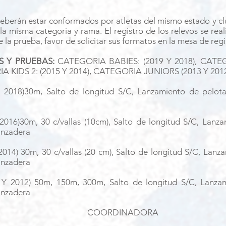
berán estar conformados por atletas del mismo estado y cl
 la misma categoría y rama. El registro de los relevos se re
 la prueba, favor de solicitar sus formatos en la mesa de regi
S Y PRUEBAS:
CATEGORIA BABIES: (2019 Y 2018), CATEG
A KIDS 2: (2015 Y 2014), CATEGORIA JUNIORS (2013 Y 2012
 2018)30m, Salto de longitud S/C, Lanzamiento de pelot
2016)30m, 30 c/vallas (10cm), Salto de longitud S/C, Lanz
anzadera
2014) 30m, 30 c/vallas (20 cm), Salto de longitud S/C, Lanz
anzadera
Y 2012) 50m, 150m, 300m, Salto de longitud S/C, Lanzam
anzadera
COORDINADORA