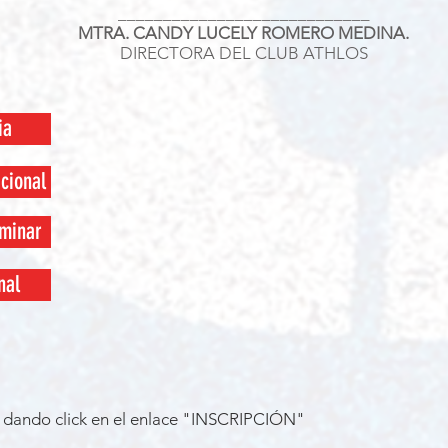
____________________________
MTRA. CANDY LUCELY ROMERO MEDINA.
DIRECTORA DEL CLUB ATHLOS
ia
cional
minar
nal
e dando click en el enlace "INSCRIPCIÓN"