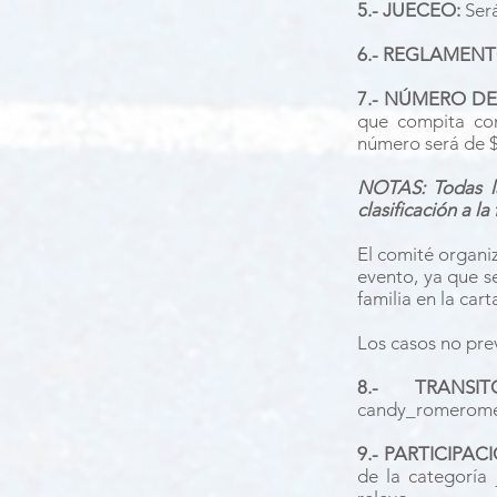
5.- JUECEO:
Ser
6.- REGLAMENT
7.- NÚMERO DE
que compita con
número será de 
NOTAS: Todas la
clasificación a la
El comité organi
evento, ya que s
familia en la car
Los casos no prev
8.- TRANSI
candy_romerome
9.- PARTICIPAC
de la categoría 