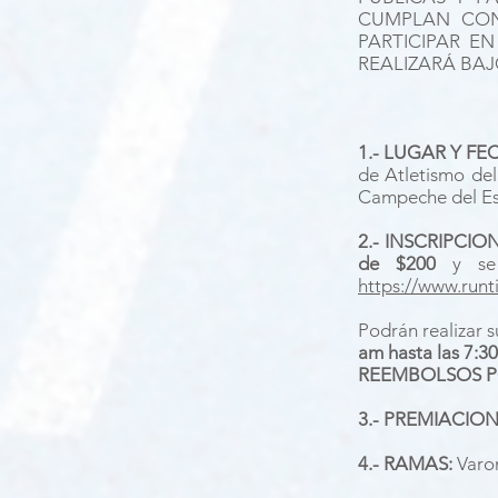
CUMPLAN CON
PARTICIPAR E
REALIZARÁ BAJ
1.- LUGAR Y FE
de Atletismo del
Campeche del E
2.- INSCRIPCIO
de $200
y se 
https://www.run
Podrán realizar 
am hasta las 7:3
REEMBOLSOS P
3.- PREMIACION
4.- RAMAS:
Varon