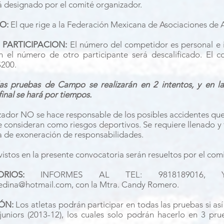
á designado por el comité organizador.
O:
El que rige a la Federación Mexicana de Asociaciones de A
 PARTICIPACION:
El número del competidor es personal e in
 el número de otro participante será descalificado. El c
$200.
s pruebas de Campo se realizarán en 2 intentos, y en la
 final se hará por tiempos.
zador NO se hace responsable de los posibles accidentes que 
e consideran como riesgos deportivos. Se requiere llenado y 
ta de exoneración de responsabilidades.
istos en la presente convocatoria serán resueltos por el com
TORIOS:
INFORMES AL TEL: 9818189016,
dina@hotmail.com
, con la Mtra. Candy Romero.
IÓN:
Los atletas podrán participar en todas las pruebas si as
juniors (2013-12), los cuales solo podrán hacerlo en 3 pru