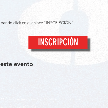
e dando click en el enlace "INSCRIPCIÓN"
INSCRIPCIÓN
este evento
tas /
Contáctanos en
contacto@runtimemx.com
iaxtla, 21, Real del Moral,