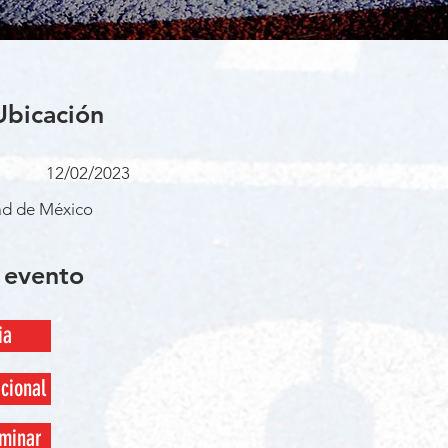
Ubicación
12/02/2023
ad de México
 evento
ia
cional
minar