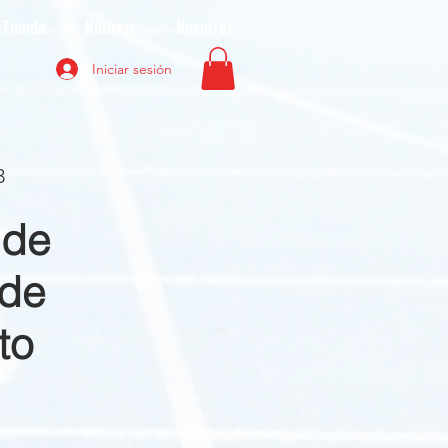
Tienda
Noticias
Nosotros
Iniciar sesión
3
 de
 de
to