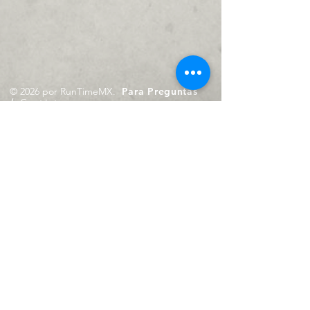
© 2026 por RunTimeMX.
Para Preguntas
/
Contáctanos en
contacto@runtimemx.com
Rio Piaxtla, 21, Real del Moral,
Iztapalapa, CDMX, CP: 09010
De Martes a Domingo
de 10:00 hrs. a 18:00 hrs.
Cel.
23 8275 4172
Cel.
55 4029 0008
contacto@runtimemx.com
Aviso de Privacidad