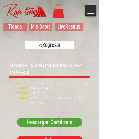
Tienda
Mis Datos
LiveResults
<Regresar
DANIEL NAHUM GONZALEZ
OLVEAA
Evento:
5ta Carrera del Día del Padre Grupo
Rama:
KASA 2024
Categoría:
Varonil
Marca:
9Km Juvenil Varonil 15-17 // 9Km
00:52:22
Descargar Certifcado