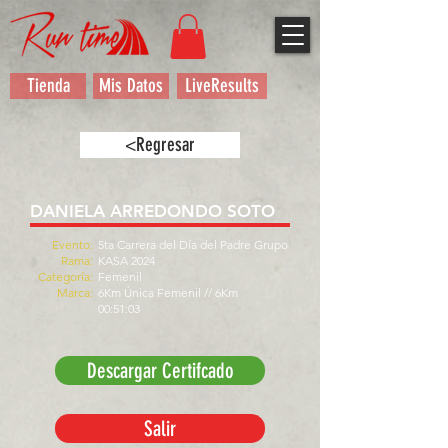
Tienda
Mis Datos
LiveResults
<Regresar
DANIELA ARREDONDO SOTO
Evento:
5ta Carrera del Día del Padre Grupo
Rama:
KASA 2024
Categoría:
Femenil
Marca:
6Km Única Femenil // 6Km
00:51:03
Descargar Certifcado
Salir