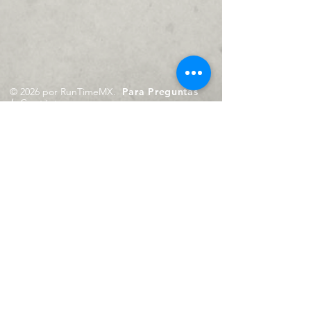
© 2026 por RunTimeMX.
Para Preguntas
/
Contáctanos en
contacto@runtimemx.com
Rio Piaxtla, 21, Real del Moral,
Iztapalapa, CDMX, CP: 09010
De Martes a Domingo
de 10:00 hrs. a 18:00 hrs.
Cel.
23 8275 4172
Cel.
55 4029 0008
contacto@runtimemx.com
Aviso de Privacidad