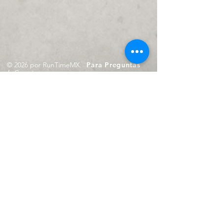
© 2026 por RunTimeMX.
Para Preguntas
/
Contáctanos en
contacto@runtimemx.com
Rio Piaxtla, 21, Real del Moral,
Iztapalapa, CDMX, CP: 09010
De Martes a Domingo
de 10:00 hrs. a 18:00 hrs.
Cel.
23 8275 4172
Cel.
55 4029 0008
contacto@runtimemx.com
Aviso de Privacidad