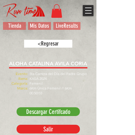
Tienda
Mis Datos
LiveResults
<Regresar
ALOHA CATALINA AVILA CORIA
Evento:
5ta Carrera del Día del Padre Grupo
Rama:
KASA 2024
Categoría:
Femenil
Marca:
6Km Única Femenil // 6Km
00:50:03
Descargar Certifcado
Salir