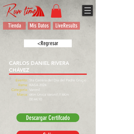
Tienda
Mis Datos
LiveResults
<Regresar
CARLOS DANIEL RIVERA
CHÁVEZ
Evento:
5ta Carrera del Día del Padre Grupo
Rama:
KASA 2024
Categoría:
Varonil
Marca:
6Km Única Varonil // 6Km
00:44:10
Descargar Certifcado