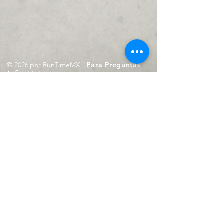
© 2026 por RunTimeMX.
Para Preguntas
/
Contáctanos en
contacto@runtimemx.com
Rio Piaxtla, 21, Real del Moral,
Iztapalapa, CDMX, CP: 09010
De Martes a Domingo
de 10:00 hrs. a 18:00 hrs.
Cel.
23 8275 4172
Cel.
55 4029 0008
contacto@runtimemx.com
Aviso de Privacidad