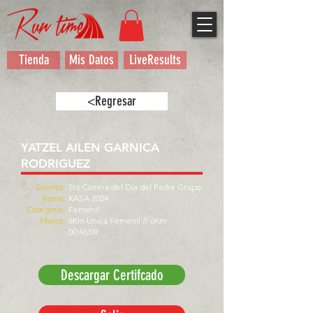
Tienda
Mis Datos
LiveResults
<Regresar
YATZEL AILEN GARNICA
RODRIGUEZ
Evento:
5ta Carrera del Día del Padre Grupo
Rama:
KASA 2024
Categoría:
Femenil
Marca:
6Km Única Femenil // 6Km
00:46:09
Descargar Certifcado