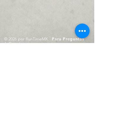
© 2026 por RunTimeMX.
Para Preguntas
/
Contáctanos en
contacto@runtimemx.com
Rio Piaxtla, 21, Real del Moral,
Iztapalapa, CDMX, CP: 09010
De Martes a Domingo
de 10:00 hrs. a 18:00 hrs.
Cel.
23 8275 4172
Cel.
55 4029 0008
contacto@runtimemx.com
Aviso de Privacidad