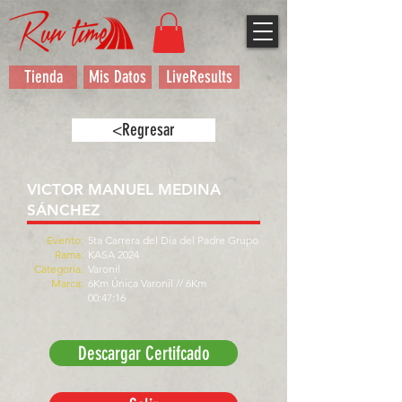
Tienda
Mis Datos
LiveResults
<Regresar
VICTOR MANUEL MEDINA
SÁNCHEZ
Evento:
5ta Carrera del Día del Padre Grupo
Rama:
KASA 2024
Categoría:
Varonil
Marca:
6Km Única Varonil // 6Km
00:47:16
Descargar Certifcado