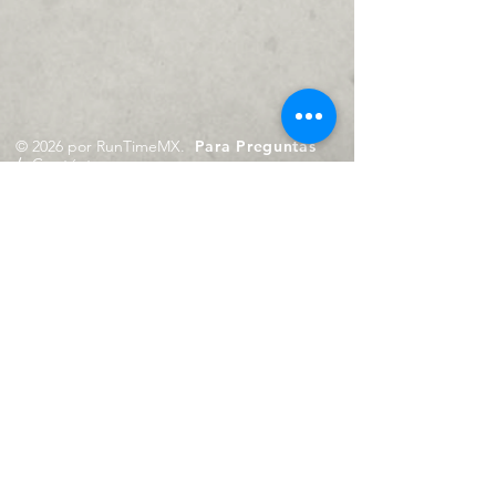
© 2026 por RunTimeMX.
Para Preguntas
/
Contáctanos en
contacto@runtimemx.com
Rio Piaxtla, 21, Real del Moral,
Iztapalapa, CDMX, CP: 09010
De Martes a Domingo
de 10:00 hrs. a 18:00 hrs.
Cel.
23 8275 4172
Cel.
55 4029 0008
contacto@runtimemx.com
Aviso de Privacidad