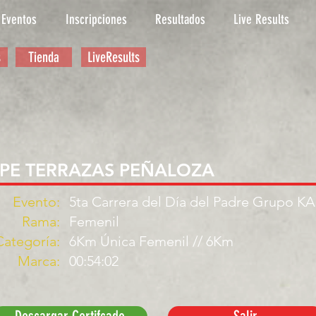
Eventos
Inscripciones
Resultados
Live Results
s
Tienda
LiveResults
PE TERRAZAS PEÑALOZA
Evento:
5ta Carrera del Día del Padre Grupo K
Rama:
Femenil
Categoría:
6Km Única Femenil // 6Km
Marca:
00:54:02