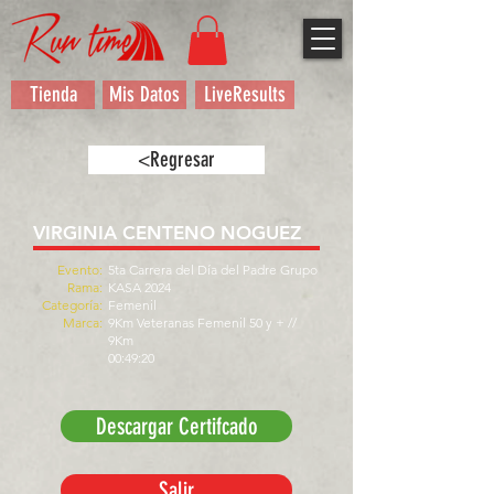
Tienda
Mis Datos
LiveResults
<Regresar
VIRGINIA CENTENO NOGUEZ
Evento:
5ta Carrera del Día del Padre Grupo
Rama:
KASA 2024
Categoría:
Femenil
Marca:
9Km Veteranas Femenil 50 y + //
9Km
00:49:20
Descargar Certifcado
Salir