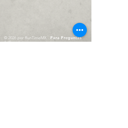
© 2026 por RunTimeMX.
Para Preguntas
/
Contáctanos en
contacto@runtimemx.com
Rio Piaxtla, 21, Real del Moral,
Iztapalapa, CDMX, CP: 09010
De Martes a Domingo
de 10:00 hrs. a 18:00 hrs.
Cel.
23 8275 4172
Cel.
55 4029 0008
contacto@runtimemx.com
Aviso de Privacidad