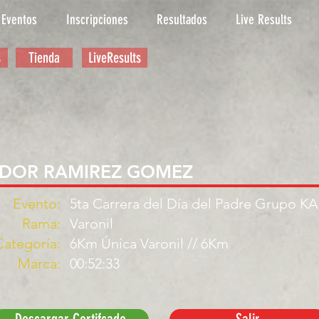
Eventos
Inscripciones
Resultados
Live Results
s
Tienda
LiveResults
ADOR RAMIREZ GOMEZ
Evento:
5ta Carrera del Día del Padre Grupo K
Rama:
Varonil
Categoría:
6Km Única Varonil // 6Km
Marca:
00:52:33